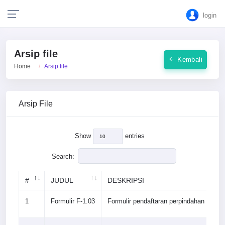
login
Arsip file
Kembali
Home
Arsip file
Arsip File
Show
entries
Search:
#
JUDUL
DESKRIPSI
1
Formulir F-1.03
Formulir pendaftaran perpindahan pend